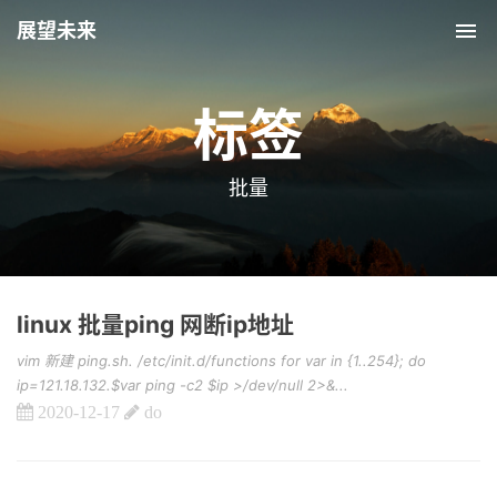
展望未来
Tog
nav
标签
批量
linux 批量ping 网断ip地址
vim 新建 ping.sh. /etc/init.d/functions for var in {1..254}; do
ip=121.18.132.$var ping -c2 $ip >/dev/null 2>&...
2020-12-17
do